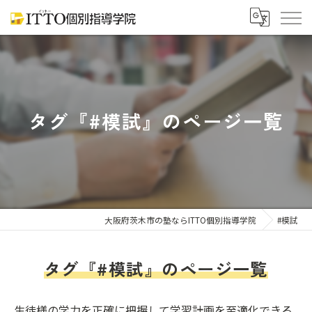
タグ『#模試』のページ一覧
大阪府茨木市の塾ならITTO個別指導学院
#模試
タグ『#模試』のページ一覧
生徒様の学力を正確に把握して学習計画を至適化できる