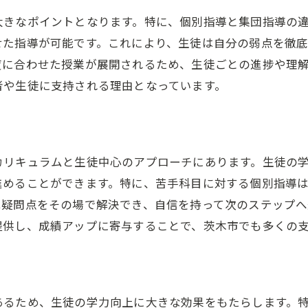
自己成長を促す塾の役割
大きなポイントとなります。特に、個別指導と集団指導の
学力向上とともに得られる自己成長
せた指導が可能です。これにより、生徒は自分の弱点を徹
塾での経験が生徒の自信を支える
度に合わせた授業が展開されるため、生徒ごとの進捗や理
成績向上がもたらす新たな学びの機会
者や生徒に支持される理由となっています。
塾を通じた自己成長のステップ
カリキュラムと生徒中心のアプローチにあります。生徒の
進めることができます。特に、苦手科目に対する個別指導
は疑問点をその場で解決でき、自信を持って次のステップへ
提供し、成績アップに寄与することで、茨木市でも多くの
あるため、生徒の学力向上に大きな効果をもたらします。