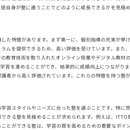
茨木市の個別指導塾の実績を紹介
生徒自身が塾に通うことでどのように成長できるかを見極
茨木市の塾で得られる新しい視点と自信
塾で培う学習への自信
新しい視点が成績に与える影響
通した特徴があります。まず第一に、個別指導の充実が挙
茨木市の塾環境が生徒に与える刺激
ュラムを提供できるため、高い評価を受けています。また
塾で学んだことが次のステップになる理由
新の教育技術を取り入れたオンライン授業やデジタル教材
に学習を進めることができ、結果的に成績向上につながりま
塾の指導で広がる学習の可能性
保護者から高く評価されています。これらの特徴を持つ塾
自信を持って臨む試験準備
苦手科目克服に塾を活用した効果的アプローチ
苦手科目を克服するための塾の活用法
の学習スタイルやニーズに合った塾を選ぶことです。特に
塾で苦手を強みに変えるステップ
できる塾を見極めることが求められます。例えば、ITT
個別指導で苦手科目を克服する方法
ることができる塾は、学習の質を高めるための重要なポイ
茨木市の塾で実践する克服戦略