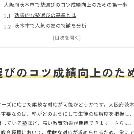
大阪府茨木市で塾選びのコツ成績向上のための第一歩
効果的な塾選びの基準とは
茨木市で人気の塾の特徴を分析
成績向上につながる塾の選び方
個別指導塾の選び方で注意すべき点
茨木市での成績向上に塾が必要な理由
塾を選ぶ前に知っておくべきポイント
選びのコツ成績向上のた
個別指導の塾がもたらす成績向上の理由とは
個別指導と集団指導の違い
個別指導塾が支持される理由
ニーズに応じた柔軟な対応が可能かどうかです。大阪府茨
個別指導で得られる成績向上効果
に重要なのは、塾がどのようにして生徒の理解度を把握し
個別指導のカリキュラムが成績向上を支える
籍している塾ほど、高い教育効果が期待できます。さらに
個別指導が生徒の自信を引き出す方法
い教育環境において、柔軟な対応が求められるため、常に