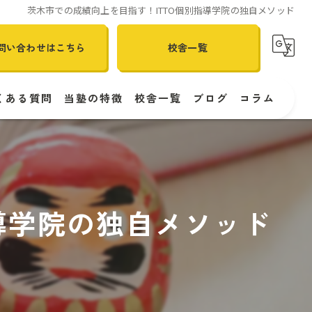
茨木市での成績向上を目指す！ITTO個別指導学院の独自メソッド
問い合わせはこちら
校舎一覧
くある質問
当塾の特徴
校舎一覧
ブログ
コラム
個別指導
ITTO個別指導学院 南春日丘校
体験
ITTO個別指導学院 伊丹昆陽校
導学院の独自メソッド
受験対策
ITTO個別指導学院 伊丹南野校
定期テスト
ITTO個別指導学院 大阪西淀川大和田校
南春日丘の塾