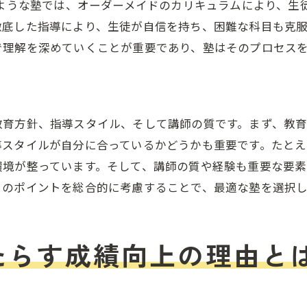
成果を実感できるメソッドとは
のような塾では、オーダーメイドのカリキュラムにより、生
指導メソッドがもたらす長期的な効果
徹底した指導により、生徒が自信を持ち、困難な科目も克
で理解を深めていくことが重要であり、塾はそのプロセス
独自の指導が生徒に与える自信
茨木市で実践される最新のメソッド
生徒一人ひとりに最適な塾学習環境の提供
個別対応がもたらす安心感
教育方針、指導スタイル、そして講師の質です。まず、教
スタイルが自分に合っているかどうかも重要です。たとえば
学習環境と成績向上の関係
環境が整っています。そして、講師の質や経験も重要な要素
適切な環境が学習意欲を引き出す
らのポイントを総合的に考慮することで、最適な塾を選択
茨木市の塾が提供する最適な学習環境
生徒の成長を促す学習環境作り
個に応じた環境で成績を伸ばす
たらす成績向上の理由と
塾を通じて得られる成績向上と自己成長のプロセス
塾での成長がもたらす未来の可能性