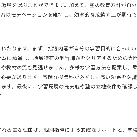
る環境を選ぶことができます。加えて、塾の教育方針が自
苦手科目を得意に変えるカリキュラムとは
学習のモチベーションを維持し、効率的な成績向上が期待
塾での反復学習がもたらす効果
塾でのオーダーメイドカリキュラムが成績アップを支え
オーダーメイドカリキュラムの重要性
にわたります。まず、指導内容が自分の学習目的に合ってい
個々のニーズに応えるカリキュラム
テムに精通し、地域特有の学習課題をクリアするための専
カリキュラムの柔軟性が成績を左右する
方や教材の質も見逃せません。多様な学習方法を提案し、
茨木市の塾が提供する独自のプラン
る必要があります。高額な授業料が必ずしも高い効果を保
生徒の成長を見据えたカリキュラム設計
ります。最後に、学習環境の充実度や塾の立地条件も確認
学力に応じた最適なカリキュラム選び
す。
茨木市で注目の塾成績向上を叶える独自メソッド
独自メソッドが成績に与える影響
茨木市の塾が考案する革新的な指導法
される主な理由は、個別指導による的確なサポートと、学