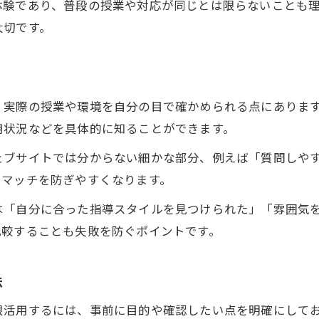
体験であり、普段の授業や対応が同じとは限らないことも
南春日丘で塾を試すなら無料体験を活用しよう
大切です。
塾の無料体験でお子さまの反応を観察
南春日丘の塾体験で通いやすさもチェック
塾の無料体験で教材やカリキュラム確認
、実際の授業や環境を自分の目で確かめられる点にありま
塾体験参加で部活や生活との両立も検討
用状況などを具体的に知ることができます。
塾無料体験で教室の雰囲気をしっかり把握
ェブサイトでは分からない細かな部分、例えば「質問しや
子どもに合う塾は体験授業から見極めやすい
スマッチを防ぎやすくなります。
塾の体験授業でお子さまの適性を確認
は「自分に合った指導スタイルを見つけられた」「雰囲気
体験でわかる塾の指導スタイルの特徴
比較することも失敗を防ぐポイントです。
塾無料体験で子どものやる気を見極める
南春日丘で塾の相性を体験授業で実感
法
塾の体験参加が子どもに合うか判断材料に
限活用するには、事前に目的や確認したい点を明確にして