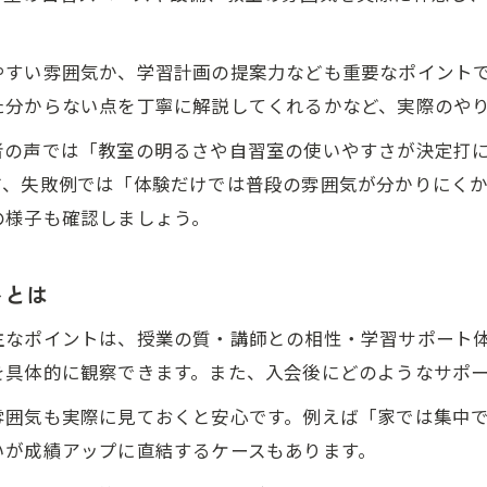
大阪府茨木市で塾のサポート体制を比較
塾の体験で講師や授業の質を体感しよう
やすい雰囲気か、学習計画の提案力なども重要なポイント
塾の無料体験で講師との相性を見極める
た分からない点を丁寧に解説してくれるかなど、実際のや
授業の進め方や質問対応を塾体験で確認
者の声では「教室の明るさや自習室の使いやすさが決定打
塾の無料体験で授業の質を比較する方法
方、失敗例では「体験だけでは普段の雰囲気が分かりにく
南春日丘の塾講師の指導力を体験で実感
の様子も確認しましょう。
塾の体験授業で子どもの反応もチェック
学習塾の無料体験なら不安や疑問も解消できる
トとは
塾無料体験が不安解消につながる理由
主なポイントは、授業の質・講師との相性・学習サポート
塾の体験で気になる疑問を直接質問できる
を具体的に観察できます。また、入会後にどのようなサポ
保護者が安心できる塾無料体験のポイント
雰囲気も実際に見ておくと安心です。例えば「家では集中
塾の体験参加で授業内容や雰囲気を確認
いが成績アップに直結するケースもあります。
南春日丘の塾無料体験で疑問点もすっきり