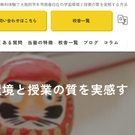
の無料体験で大阪府茨木市南春日丘の学習環境と授業の質を実感する方法
問い合わせはこちら
校舎一覧
くある質問
当塾の特徴
校舎一覧
ブログ
コラム
個別指導
ITTO個別指導学院 南春日丘校
体験
ITTO個別指導学院 伊丹昆陽校
環境と授業の質を実感す
受験対策
ITTO個別指導学院 伊丹南野校
定期テスト
ITTO個別指導学院 大阪西淀川大和田校
南春日丘の塾