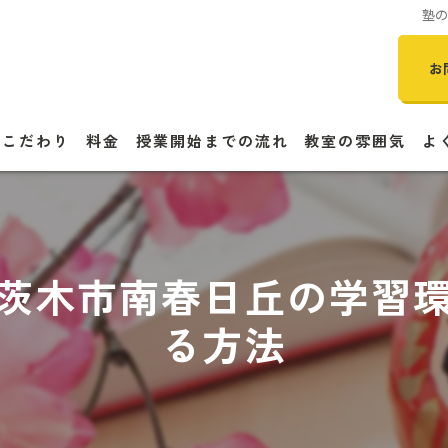
塾
お
のこだわり
料金
授業開始までの流れ
教室の雰囲気
よ
茨木市南春日丘の学習
る方法