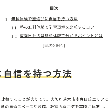
目次
無料体験で塾選びに自信を持つ方法
塾の無料体験で学習環境を比較するコツ
南春日丘の塾無料体験で分かるポイントとは
塾選びで無料体験が役立つ理由を解説
大阪府茨木市で塾の体験を活用する方法
塾の無料体験で授業や自習室の雰囲気を知る
大阪府茨木市南春日丘で学習環境を比較
に自信を持つ方法
塾の無料体験で教室環境を丁寧にチェック
南春日丘の塾で学習環境を体感する方法
ツ
塾比較は無料体験から始めると安心できる
を比較することが大切です。大阪府茨木市南春日丘エリア
塾の自習スペースや設備も無料体験で確認
各塾の自習スペースや設備、教室の雰囲気を実際に体感し